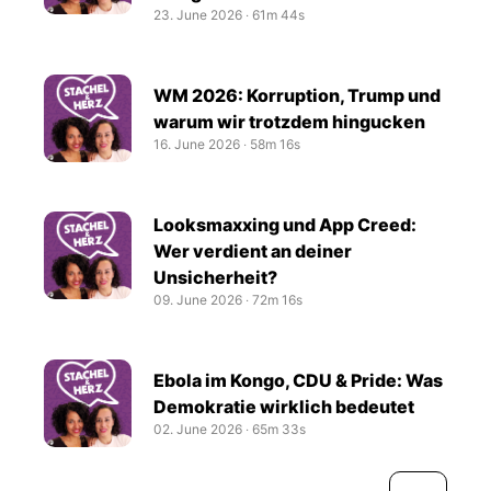
23. June 2026
‧
61m 44s
WM 2026: Korruption, Trump und
warum wir trotzdem hingucken
16. June 2026
‧
58m 16s
Looksmaxxing und App Creed:
Wer verdient an deiner
Unsicherheit?
09. June 2026
‧
72m 16s
Ebola im Kongo, CDU & Pride: Was
Demokratie wirklich bedeutet
02. June 2026
‧
65m 33s