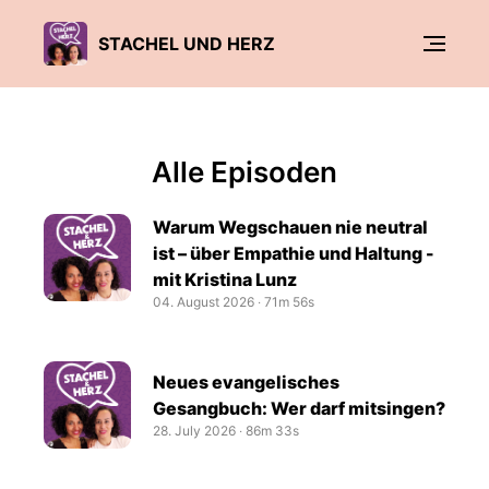
STACHEL UND HERZ
Alle Episoden
Warum Wegschauen nie neutral
ist – über Empathie und Haltung -
mit Kristina Lunz
04. August 2026
‧
71m 56s
Neues evangelisches
Gesangbuch: Wer darf mitsingen?
28. July 2026
‧
86m 33s